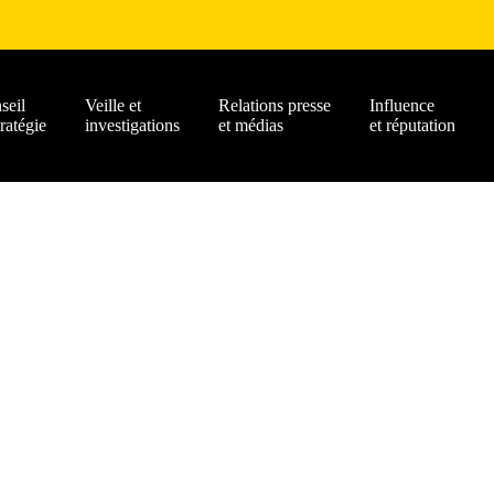
seil
Veille et
Relations presse
Influence
tratégie
investigations
et médias
et réputation