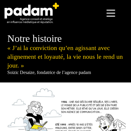
Notre histoire
« J’ai la conviction qu’en agissant avec
alignement et loyauté, la vie nous le rend un
jour. »
Soizic Desaize, fondatrice de l’agence padam