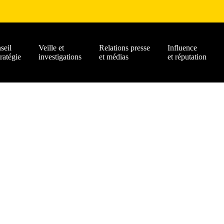
seil
Veille et
Relations presse
Influence
tratégie
investigations
et médias
et réputation