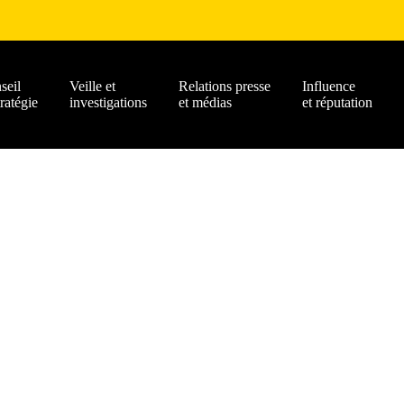
seil
Veille et
Relations presse
Influence
tratégie
investigations
et médias
et réputation