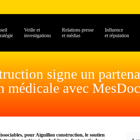
seil
Veille et
Relations presse
Influence
tratégie
investigations
et médias
et réputation
ruction signe un partena
on médicale avec MesDoc
issociables, pour Aiguillon construction, le soutien