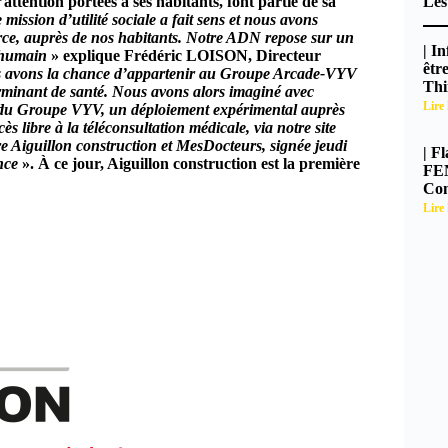
attention portées à ses habitants, font partie de sa
Les
 mission d’utilité sociale a fait sens et nous avons
orce, auprès de nos habitants. Notre ADN repose sur un
| I
l’humain
» explique Frédéric LOISON, Directeur
êtr
 avons la chance d’appartenir au Groupe Arcade-VYV
Thi
rminant de santé. Nous avons alors imaginé avec
Lire 
 du Groupe VYV, un déploiement expérimental auprès
s libre à la téléconsultation médicale, via notre site
re Aiguillon construction et MesDocteurs, signée jeudi
| F
nce
». À ce jour, Aiguillon construction est la première
FEN
Con
Lire 