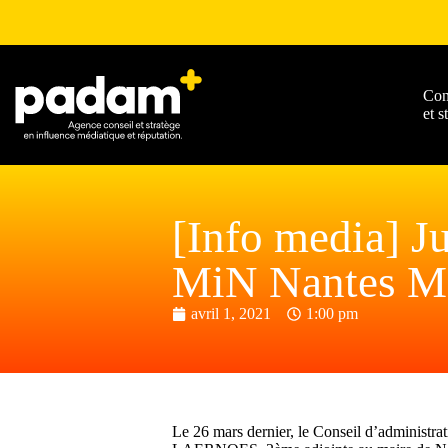
Con
et s
[Info media] J
MiN Nantes Me
avril 1, 2021
1:00 pm
Le 26 mars dernier, le Conseil d’administr