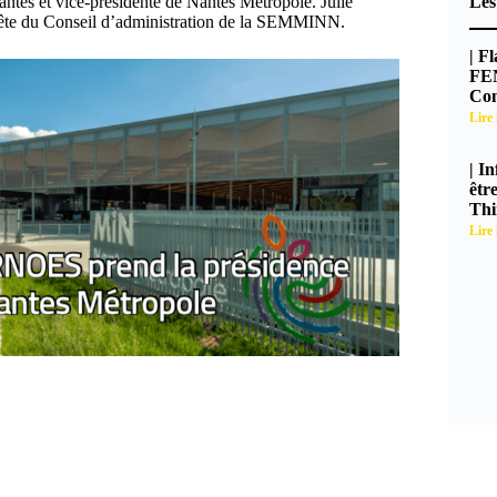
es et vice-présidente de Nantes Métropole. Julie
Les
ête du Conseil d’administration de la SEMMINN.
| F
FEN
Con
Lire 
| I
êtr
Thi
Lire 