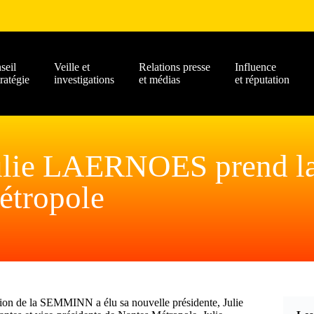
seil
Veille et
Relations presse
Influence
tratégie
investigations
et médias
et réputation
ulie LAERNOES prend la 
́tropole
ation de la SEMMINN a élu sa nouvelle présidente, Julie