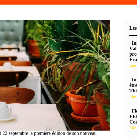
Les
| I
Val
pro
Fra
Lire 
| I
êtr
Thi
Lire 
| F
FEN
Con
Lire 
i 22 septembre la première édition de son nouveau