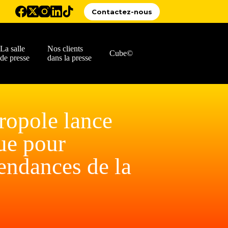
Contactez-nous
La salle
Nos clients
Cube©
de presse
dans la presse
ropole lance
ue pour
endances de la