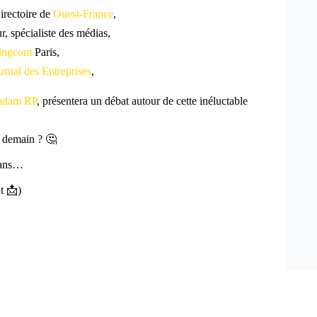
irectoire de
Ouest-France
,
r, spécialiste des médias,
ingcom
Paris,
urnal des Entreprises
,
adam RP
, présentera un débat autour de cette inéluctable
 demain ? 🤔
5 ans…
t 📩)