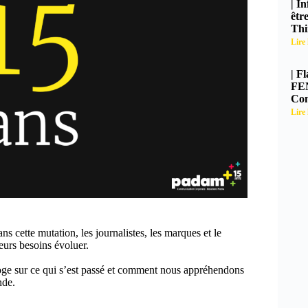
| I
êtr
Thi
Lire 
| F
FEN
Con
Lire 
cette mutation, les journalistes, les marques et le
leurs besoins évoluer.
oge sur ce qui s’est passé et comment nous appréhendons
nde.