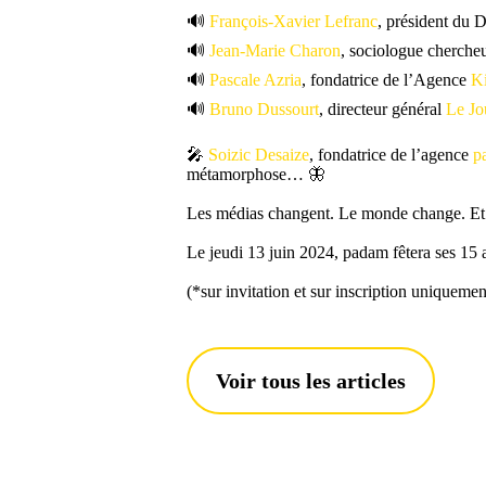
🔊
François-Xavier Lefranc
, président du D
🔊
Jean-Marie Charon
, sociologue chercheu
🔊
Pascale Azria
, fondatrice de l’Agence
K
🔊
Bruno Dussourt
, directeur général
Le Jo
🎤
Soizic Desaize
, fondatrice de l’agence
p
métamorphose… 🦋
Les médias changent. Le monde change. Et
Le jeudi 13 juin 2024, padam fêtera ses 1
(*sur invitation et sur inscription uniquemen
Voir tous les articles